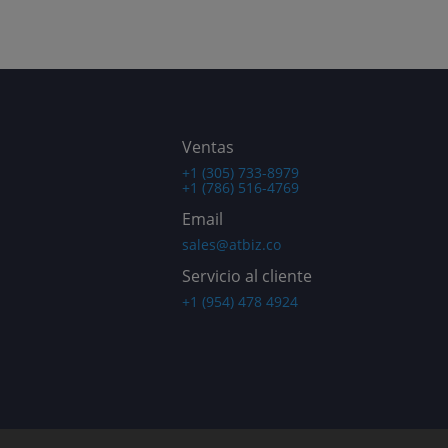
Latinamer
ica
ica
ica
ica
r USA and
ica
Latinamer
ica
ica
Latinamer
ica
ica
Ventas
+1 (305) 733-8979
+1 (786) 516-4769
Email
sales@atbiz.co
Servicio al cliente
+1 (954) 478 4924