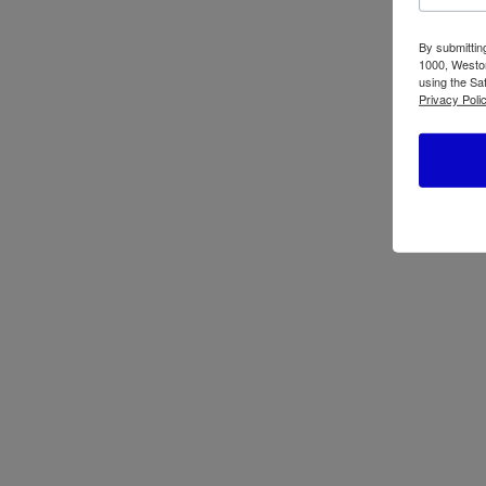
By submittin
1000, Weston
Productos relacionados
using the Sa
Privacy Polic
Estufa Bizt GST2141WCO 21′ con
Refri
Horno Blanca
R90
Estufa Bizt GST2441WCO 24′ con
Disp
Horno Blanca
Ocul