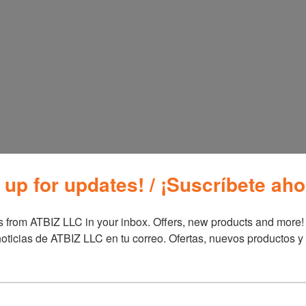
SKU:
B-V2002
Categorías:
Est
Información adicional
Información ad
Marca
Bizt
 up for updates! / ¡Suscríbete aho
 from ATBIZ LLC in your inbox. Offers, new products and more!

oticias de ATBIZ LLC en tu correo. Ofertas, nuevos productos y