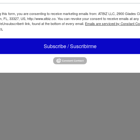
g this form, you are consenting to receive marketing emails from: ATBIZ LLC, 2900 Glades Ci
, FL, 33327, US, http://www.atbiz.co. You can revoke your consent to receive emails at any
feUnsubscribe® link, found at the bottom of every email.
Emails are serviced by Constant Co
y.
Subscribe / Suscribirme
gerador Bizt 9 CU.FT.
Refrigerador Bizt 18 CU.FT.
1WF
R180INFD
ensador de Agua Bizt Carga
ta AT-BWB06
LG Lavadora TWINWash Min
1.0 pᶟ 3D Motion Acero Inoxi
Negro WD205CK