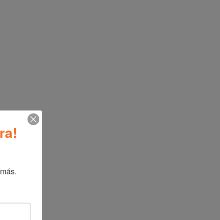
ufas
,
Línea blanca
icional
ra!
BIZT ESTUFA 24″ B-ES24R ENC. ACERO
→
 más.