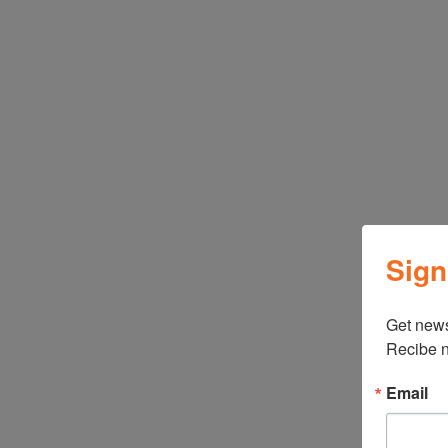
Sign
←
BIZT ESTUFA 20″ B-V2001 NEGRO
Get news
Recibe n
Email