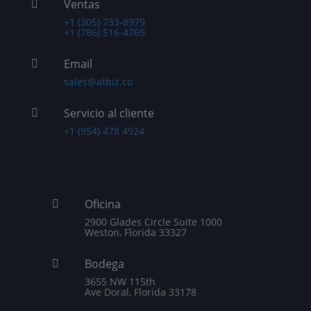
Ventas

+1 (305) 733-8979
+1 (786) 516-4769
Email

sales@atbiz.co
Servicio al cliente

+1 (954) 478 4924
Oficina

2900 Glades Circle Suite 1000
Weston, Florida 33327
Bodega

3655 NW 115th
Ave Doral, Florida 33178