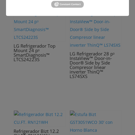
LG Refrigerador Top
Mount 24 pᶟ
LG Refrigerador 28 pᶟ
SmartDiagnosis™
InstaView™ Door-in-
LTCS24223S
Door® Side by Side
Compresor linear
inverter ThinQ™
LS74SXS
Refrigerador Bizt 12.2