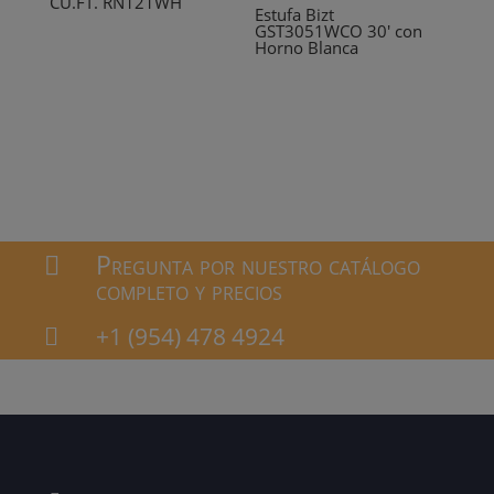
CU.FT. RN121WH
Estufa Bizt
GST3051WCO 30′ con
Horno Blanca
Pregunta por nuestro catálogo

completo y precios
+1 (954) 478 4924
