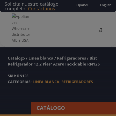
Solicita nuestro catálogo
Español
English
completo.
Contáctanos
Catálogo
/
Línea blanca
/
Refrigeradores
/ Bizt
Refrigerador 12.2 Pies³ Acero Inoxidable RN12S
SKU:
RN12S
CATEGORÍAS:
LÍNEA BLANCA
,
REFRIGERADORES
CATÁLOGO