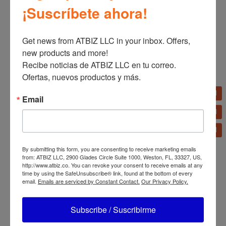
¡Suscríbete ahora!
Get news from ATBIZ LLC in your inbox. Offers, 
new products and more!

Estufa Bizt
Recibe noticias de ATBIZ LLC en tu correo. 
GST2441WCO 24′ con
LG Secadora a Gas Carga
Horno Blanca
Ofertas, nuevos productos y más.
Frontal 9.0 pᶟ ThinQ™
Negro DLGX9501K
Email
By submitting this form, you are consenting to receive marketing emails
from: ATBIZ LLC, 2900 Glades Circle Suite 1000, Weston, FL, 33327, US,
http://www.atbiz.co. You can revoke your consent to receive emails at any
time by using the SafeUnsubscribe® link, found at the bottom of every
Refrigerador Bizt 18
Refrigerador Bizt 12.2
email.
Emails are serviced by Constant Contact.
Our Privacy Policy.
CU.FT. R180INFD
CU.FT. RN121SH
Subscribe / Suscribirme