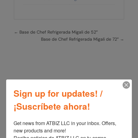
←
Base de Chef Refrigerada Migali de 52″
Base de Chef Refrigerada Migali de 72″
→
Sign up for updates! /
¡Suscríbete ahora!
Productos relacionados
Get news from ATBIZ LLC in your inbox. Offers, 
new products and more!

Recibe noticias de ATBIZ LLC en tu correo. 