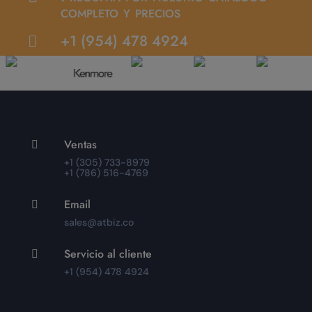
completo y precios
+1 (954) 478 4924

Ventas

+1 (305) 733-8979
+1 (786) 516-4769
Email

sales@atbiz.co
Servicio al cliente

+1 (954) 478 4924