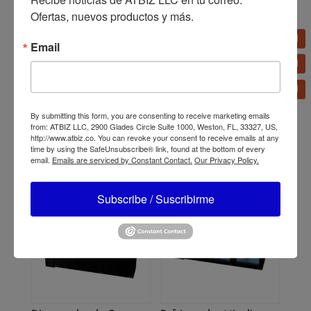
Ofertas, nuevos productos y más.
Email
Dispensador de Cerveza
Estufa Migali 6
Migali de Extracción
Quemadores, (1) Horno,
Directa de 23″
Propano Líquido
By submitting this form, you are consenting to receive marketing emails
from: ATBIZ LLC, 2900 Glades Circle Suite 1000, Weston, FL, 33327, US,
http://www.atbiz.co. You can revoke your consent to receive emails at any
time by using the SafeUnsubscribe® link, found at the bottom of every
email.
Emails are serviced by Constant Contact.
Our Privacy Policy.
Subscribe / Suscribirme