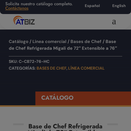
Solicita nuestro catálogo completo.
Español
English
Contáctanos
Catálogo
/
Línea comercial
/
Bases de Chef
/ Base
de Chef Refrigerada Migali de 72″ Extensible a 76″
SKU:
C-CB72-76-HC
CATEGORÍAS:
BASES DE CHEF
,
LÍNEA COMERCIAL
CATÁLOGO
Base de Chef Refrigerada