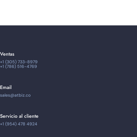
r USA and
Latinamer
Latinamer
Latinamer
Latinamer
distributo
Latinamer
r USA and
Latinamer
Latinamer
ica
ica
ica
ica
r USA and
ica
Latinamer
ica
ica
Latinamer
ica
ica
Ventas
+1 (305) 733-8979
+1 (786) 516-4769
Email
sales@atbiz.co
Servicio al cliente
+1 (954) 478 4924